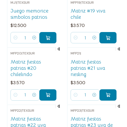
MJ1
|
TEXSUR
MFP19
|
TEXSUR
Juego memorice
Matriz #19 viva
simbolos patrios
chile
$12.500
$3.570
Cantidad
Cantidad
MFP20
|
TEXSUR
MFP21
|
Matriz fiestas
Matriz fiestas
patrias #20
patrias #21 uva
chilelindo
riesling
$3.570
$3.500
Cantidad
Cantidad
MFP22
|
TEXSUR
MFP23
|
TEXSUR
Matriz fiestas
Matriz fiestas
patrias #22 uva
patrias #23 uva de