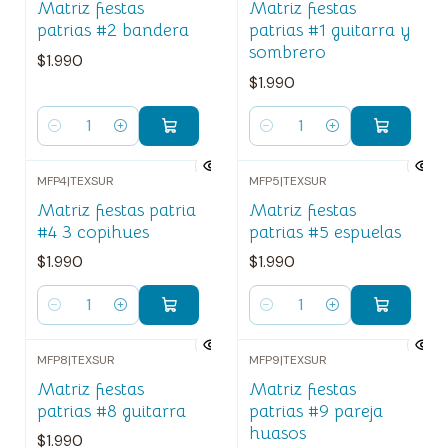
Matriz fiestas
Matriz fiestas
patrias #2 bandera
patrias #1 guitarra y
sombrero
$1.990
$1.990
Cantidad
Cantidad
MFP4
|
TEXSUR
MFP5
|
TEXSUR
Matriz fiestas patria
Matriz fiestas
#4 3 copihues
patrias #5 espuelas
$1.990
$1.990
Cantidad
Cantidad
MFP8
|
TEXSUR
MFP9
|
TEXSUR
Matriz fiestas
Matriz fiestas
patrias #8 guitarra
patrias #9 pareja
huasos
$1.990