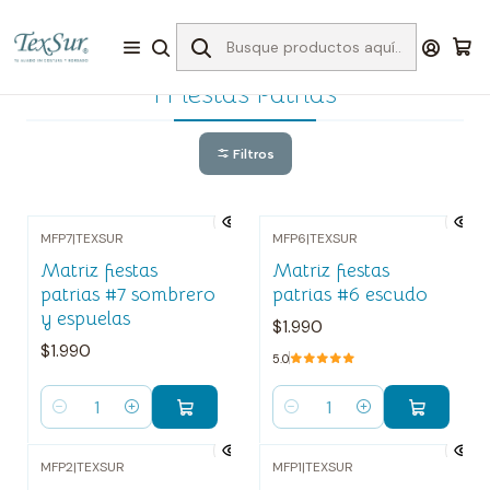
Inicio
I Fiestas Patrias
I Fiestas Patrias
Filtros
MFP7
|
TEXSUR
MFP6
|
TEXSUR
Matriz fiestas
Matriz fiestas
patrias #7 sombrero
patrias #6 escudo
y espuelas
$1.990
$1.990
5.0
Cantidad
Cantidad
MFP2
|
TEXSUR
MFP1
|
TEXSUR