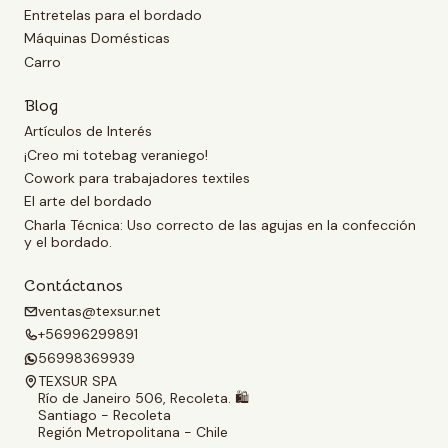
Entretelas para el bordado
Máquinas Domésticas
Carro
Blog
Artículos de Interés
¡Creo mi totebag veraniego!
Cowork para trabajadores textiles
El arte del bordado
Charla Técnica: Uso correcto de las agujas en la confección
y el bordado.
Contáctanos
ventas@texsur.net
+56996299891
56998369939
TEXSUR SPA
Río de Janeiro 506, Recoleta. 🛍️
Santiago - Recoleta
Región Metropolitana - Chile