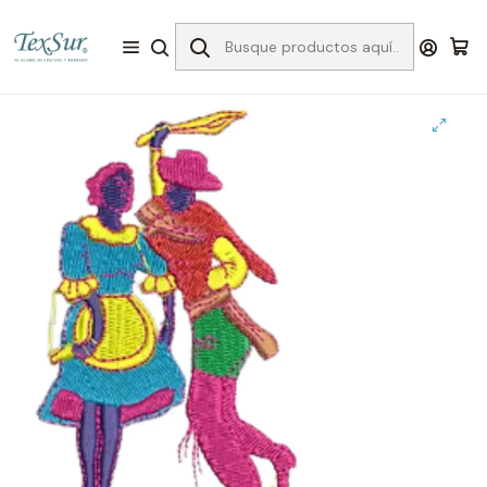
Inicio
Bordado
Matrices
Fiestas Patrias
Matriz fiestas patrias #10 bandera c/dorado