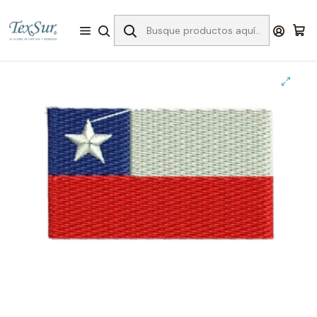
Inicio
Bordado
Matrices
Fiestas Patrias
Matriz fiestas patrias #18 bandera