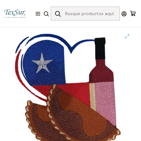
Inicio
Bordado
Matrices
Fiestas Patrias
Matriz fiestas patrias #31 vino empanadas