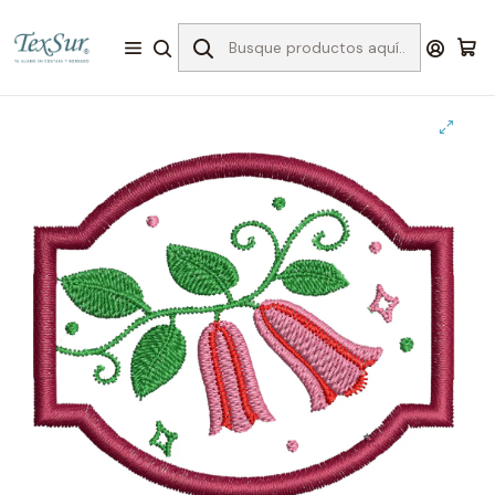
Inicio
Bordado
Matrices
Fiestas Patrias
Matriz fiestas patrias #28 toma servilletas