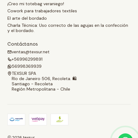
¡Creo mi totebag veraniego!
Cowork para trabajadores textiles
El arte del bordado
Charla Técnica: Uso correcto de las agujas en la confección
y el bordado.
Contáctanos
ventas@texsur.net
+56996299891
56998369939
TEXSUR SPA
Río de Janeiro 506, Recoleta. 🛍️
Santiago - Recoleta
Región Metropolitana - Chile
2026 texsur.