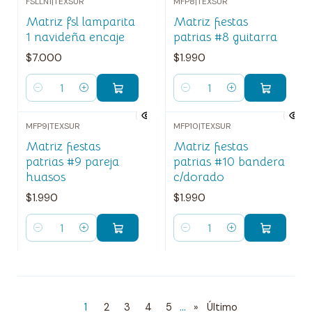
FSLLN1
|
TEXSUR
MFP8
|
TEXSUR
Matriz fsl lamparita
Matriz fiestas
1 navideña encaje
patrias #8 guitarra
$7.000
$1.990
Cantidad
Cantidad
MFP9
|
TEXSUR
MFP10
|
TEXSUR
Matriz fiestas
Matriz fiestas
patrias #9 pareja
patrias #10 bandera
huasos
c/dorado
$1.990
$1.990
Cantidad
Cantidad
...
1
2
3
4
5
»
Último