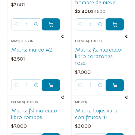
hombre de nieve
$2.501
$2.800
$3.500
Cantidad
Cantidad
MM2
|
TEXSUR
FSLML4
|
TEXSUR
Matriz marco #2
Matriz fsl marcador
libro corazones
$2.501
rosa
$7.000
Cantidad
Cantidad
FSLML5
|
TEXSUR
MHVF1
|
Matriz fsl marcador
Matriz hojas vara
libro rombos
con frutos #1
$7.000
$3.000