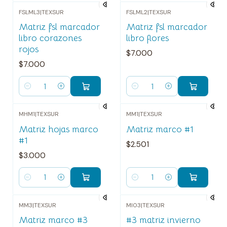
FSLML3
|
TEXSUR
FSLML2
|
TEXSUR
Matriz fsl marcador
Matriz fsl marcador
libro corazones
libro flores
rojos
$7.000
$7.000
Cantidad
Cantidad
MHM1
|
TEXSUR
MM1
|
TEXSUR
Matriz hojas marco
Matriz marco #1
#1
$2.501
$3.000
Cantidad
Cantidad
MM3
|
TEXSUR
MI03
|
TEXSUR
-20%
OFF
Matriz marco #3
#3 matriz invierno