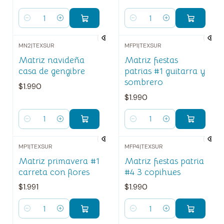
Cantidad
Cantidad
MN2
|
TEXSUR
MFP1
|
TEXSUR
Matriz navideña
Matriz fiestas
casa de gengibre
patrias #1 guitarra y
sombrero
$1.990
$1.990
Cantidad
Cantidad
MP1
|
TEXSUR
MFP4
|
TEXSUR
Matriz primavera #1
Matriz fiestas patria
carreta con flores
#4 3 copihues
$1.991
$1.990
Cantidad
Cantidad