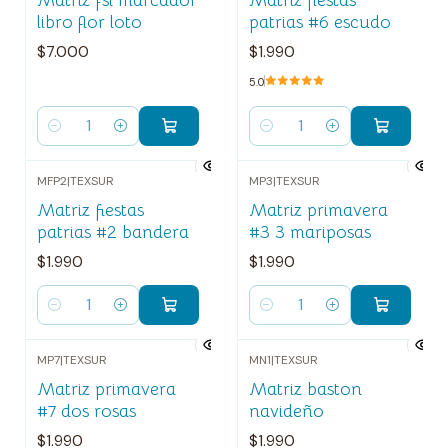
Matriz fsl marcador
Matriz fiestas
libro flor loto
patrias #6 escudo
$7.000
$1.990
5.0
Cantidad
Cantidad
MFP2
|
TEXSUR
MP3
|
TEXSUR
Matriz fiestas
Matriz primavera
patrias #2 bandera
#3 3 mariposas
$1.990
$1.990
Cantidad
Cantidad
MP7
|
TEXSUR
MN1
|
TEXSUR
Matriz primavera
Matriz baston
#7 dos rosas
navideño
$1.990
$1.990