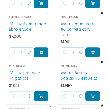
Cantidad
Cantidad
FSLML6
|
TEXSUR
MP6
|
TEXSUR
Matriz fsl marcador
Matriz primavera
libro encaje
#6 carreta con
flores
$7.000
$1.991
Cantidad
Cantidad
MP4
|
TEXSUR
MFP5
|
TEXSUR
Matriz primavera
Matriz fiestas
#4 patitos
patrias #5 espuelas
$1.991
$1.990
Cantidad
Cantidad