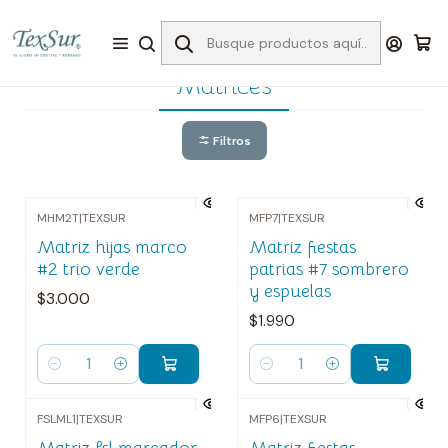
Inicio
Bordado
Matrices
Matrices
Filtros
MHM2T
|
TEXSUR
MFP7
|
TEXSUR
Matriz hijas marco
Matriz fiestas
#2 trio verde
patrias #7 sombrero
y espuelas
$3.000
$1.990
Cantidad
Cantidad
FSLML1
|
TEXSUR
MFP6
|
TEXSUR