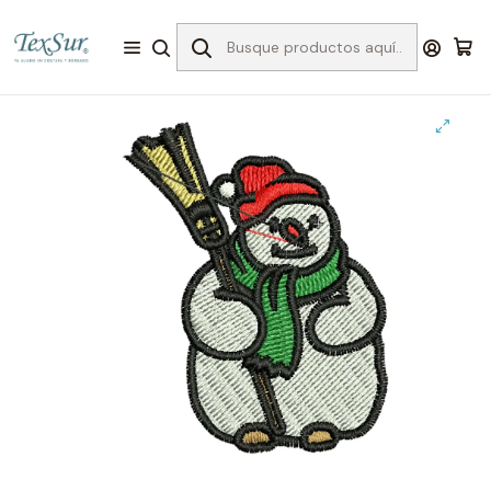
Inicio
Bordado
Matrices
Invierno
#3 matriz invierno hombre de nieve