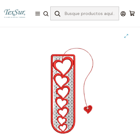
Inicio
Bordado
Matrices
Encaje Libre
Matriz fsl marcador libro corazones rojos