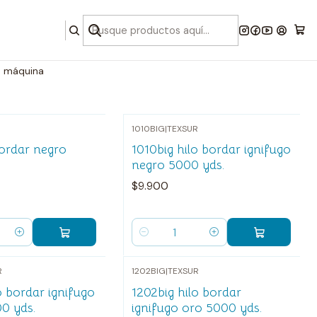
a máquina
1010BIG
|
TEXSUR
bordar negro
1010big hilo bordar ignifugo
negro 5000 yds.
$9.900
Cantidad
R
1202BIG
|
TEXSUR
o bordar ignifugo
1202big hilo bordar
0 yds.
ignifugo oro 5000 yds.