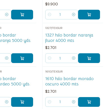
$9.900
Cantidad
R
1327
|
TEXSUR
lo bordar
1327 hilo bordar naranja
aranja 5000 yds.
fluor 4000 mts
$2.701
Cantidad
UR
1610
|
TEXSUR
lo bordar
1610 hilo bordar morado
urdeo 5000 yds.
oscuro 4000 mts
$2.701
Cantidad