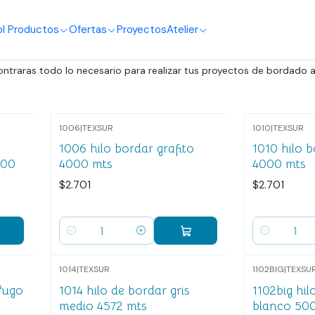
Bordado
o
I Productos
Ofertas
Proyectos
Atelier
ontraras todo lo necesario para realizar tus proyectos de bordado 
1006
|
TEXSUR
1010
|
TEXSUR
1006 hilo bordar grafito
1010 hilo 
000
4000 mts
4000 mts
$2.701
$2.701
Cantidad
Cantidad
1014
|
TEXSUR
1102BIG
|
TEXSU
ifugo
1014 hilo de bordar gris
1102big hil
medio 4572 mts
blanco 500