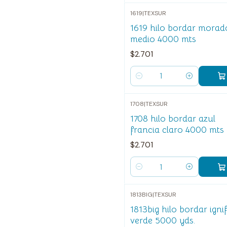
1619
|
TEXSUR
1619 hilo bordar morad
medio 4000 mts
$2.701
Cantidad
1708
|
TEXSUR
1708 hilo bordar azul
francia claro 4000 mts
$2.701
Cantidad
1813BIG
|
TEXSUR
1813big hilo bordar ign
verde 5000 yds.