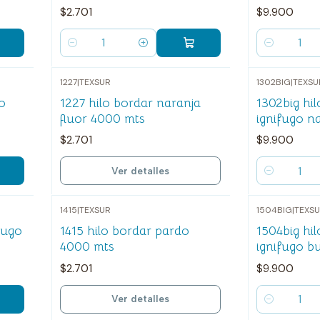
$2.701
$9.900
Cantidad
Cantidad
1227
|
TEXSUR
1302BIG
|
TEXSU
Agotado
lo
1227 hilo bordar naranja
1302big hi
fluor 4000 mts
ignifugo n
$2.701
$9.900
Ver detalles
Cantidad
1415
|
TEXSUR
1504BIG
|
TEXS
Agotado
fugo
1415 hilo bordar pardo
1504big hi
4000 mts
ignifugo b
$2.701
$9.900
Ver detalles
Cantidad