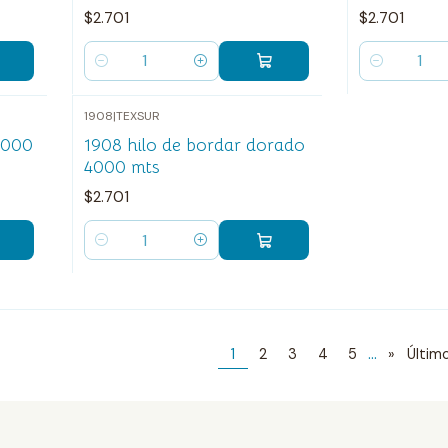
$2.701
$2.701
Cantidad
Cantidad
1908
|
TEXSUR
4000
1908 hilo de bordar dorado
4000 mts
$2.701
Cantidad
...
1
2
3
4
5
»
Últim