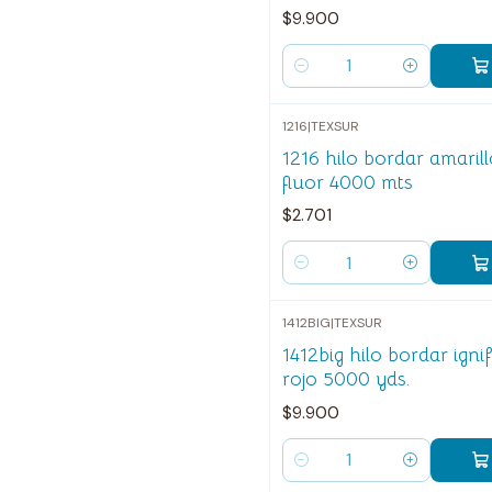
$9.900
Cantidad
1216
|
TEXSUR
1216 hilo bordar amaril
fluor 4000 mts
$2.701
Cantidad
1412BIG
|
TEXSUR
1412big hilo bordar igni
rojo 5000 yds.
$9.900
Cantidad