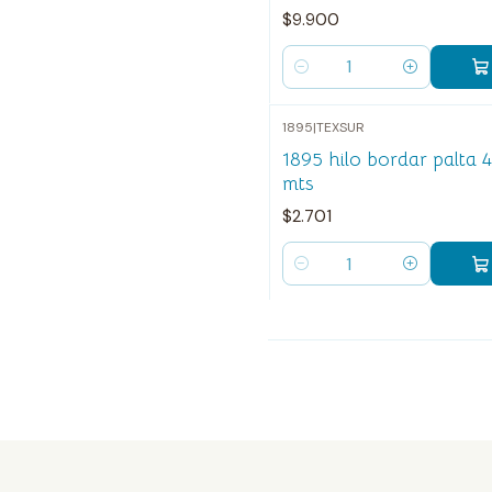
$9.900
Cantidad
1895
|
TEXSUR
1895 hilo bordar palta 
mts
$2.701
Cantidad