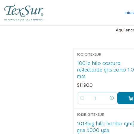
inici
Aquí enc
1001C
|
TEXSUR
1001c hilo costura
reflectante gris cono 1.
mts.
$11.900
Cantidad
1013BIG
|
TEXSUR
1013big hilo bordar ign
gris 5000 yds.