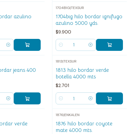
1704BIG
|
TEXSUR
ordar azulino
1704big hilo bordar ignifugo
azulino 5000 yds.
$9.900
Cantidad
1813
|
TEXSUR
ordar jeans 400
1813 hilo bordar verde
botella 4000 mts
$2.701
Cantidad
1876
|
ENKALEN
bordar verde
1876 hilo bordar coyote
mate 4000 mts.