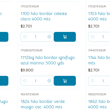
1700
|
TEXSUR
1703
|
TEXSUR
o
1700 hilo bordar celeste
1703 hilo b
claro 4000 mts
4000 mts
$2.701
$2.701
Cantidad
Cantidad
1712BIG
|
TEXSUR
1744
|
TEXSUR
1712big hilo bordar ignifugo
1744 hilo b
azul marino 5000 yds.
mts
$9.900
$2.701
Cantidad
Cantidad
1824
|
TEXSUR
1862
|
TEXSUR
ifugo
1824 hilo bordar verde
1862 hilo 
musgo osc. 4000 mts
4000 mts