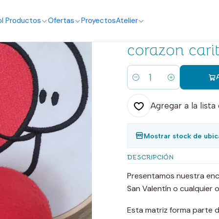
o
I Productos
Ofertas
Proyectos
Atelier
|
Matriz dia e
corazon cari
Cantidad
Agregar a la lista
Mostrar stock de ubic
DESCRIPCIÓN
Presentamos nuestra enca
San Valentín o cualquier 
Esta matriz forma parte 