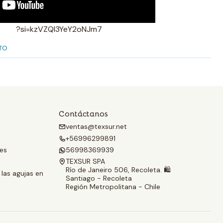
?si=kzVZQl3YeY2oNJm7
TO
Contáctanos
ventas@texsur.net
+56996299891
les
56998369939
TEXSUR SPA
Río de Janeiro 506, Recoleta. 🛍️
 las agujas en
Santiago - Recoleta
Región Metropolitana - Chile