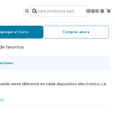
rdar celeste claro 4000 mts
Agregar al Carro
Comprar ahora
 de favoritos
aciones
 puede verse diferente en cada dispositivo electronico. La
TO