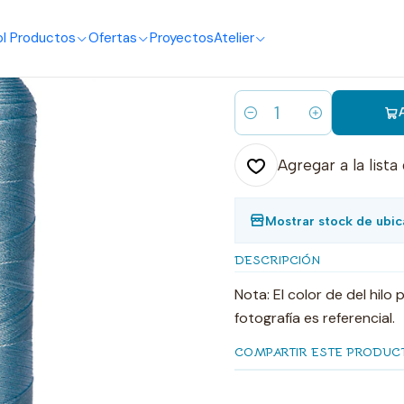
o
I Productos
Ofertas
Proyectos
Atelier
|
1700 hilo bo
Cantidad
Agregar a la lista
Mostrar stock de ubic
DESCRIPCIÓN
Nota: El color de del hilo
fotografía es referencial.
COMPARTIR ESTE PRODUC