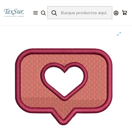
Inicio
Bordado
Matrices
Invierno
#6 matriz me gusta 755 x 62 mm