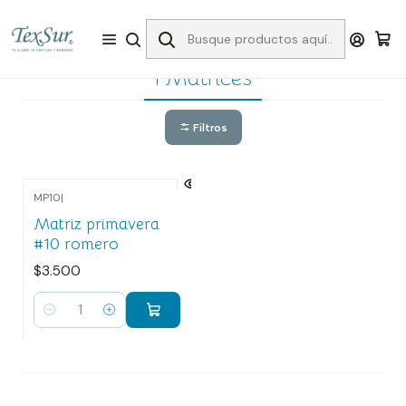
Inicio
I Matrices
I Matrices
Filtros
MP10
|
Matriz primavera
#10 romero
$3.500
Cantidad