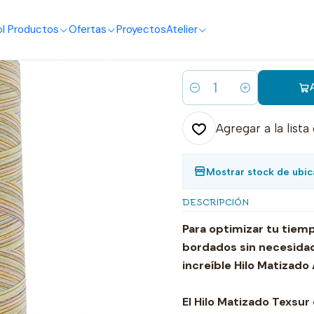
o
I Productos
Ofertas
Proyectos
Atelier
|
Hilo matizado
Cantidad
Agregar a la lista
Mostrar stock de ubic
DESCRIPCIÓN
Para optimizar tu tiem
bordados sin necesida
increíble Hilo Matizado 
El Hilo Matizado Texsur