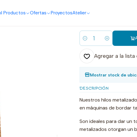
o
I Productos
Ofertas
Proyectos
Atelier
|
Hilo bordar 
Cantidad
Agregar a la lista
Mostrar stock de ubic
DESCRIPCIÓN
Nuestros hilos metalizad
en máquinas de bordar ta
Son ideales para dar un t
metalizados otorgan un bri