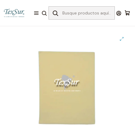
Inicio
Bordado
Entretelas para el bordado
Entretelas especiales
Goma eva pliego 46x30 cm. bordado 3d amarilla