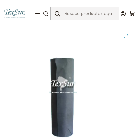
Inicio
Bordado
Entretelas para el bordado
Sin pegamento
Entretela negra 100 x 0.75 mts