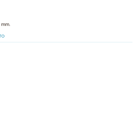
5 mm.
TO