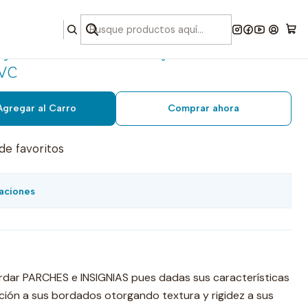
o 1 mt. x 1.50 rojo
vc
Agregar al Carro
Comprar ahora
 de favoritos
aciones
ordar PARCHES e INSIGNIAS pues dadas sus características
ción a sus bordados otorgando textura y rigidez a sus