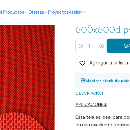
o
I Productos
Ofertas
Proyectos
Atelier
|
Engomado roj
600x600d p
Cantidad
Agregar a la lista
Mostrar stock de ubic
DESCRIPCIÓN
APLICACIONES:
Esta tela es ideal para b
da una excelente termina