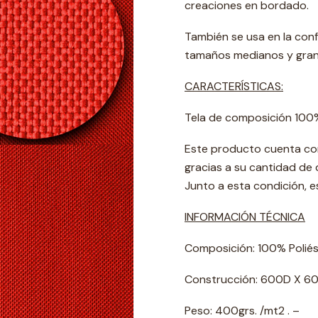
creaciones en bordado.
También se usa en la conf
tamaños medianos y grande
CARACTERÍSTICAS:
Tela de composición 100%
Este producto cuenta con 
gracias a su cantidad de 
Junto a esta condición, e
INFORMACIÓN TÉCNICA
Composición: 100% Poliés
Construcción: 600D X 60
Peso: 400grs. /mt2 . –