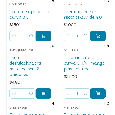
3.5
|
TEXSUR
TIJR
|
TEXSUR
Tijera de aplicacion
Tijera aplicacion
curva 3.5
recta texsur de 4,0
$1.501
$1.000
Cantidad
Cantidad
TIJMS
|
UNIVERSAL
5.1B
|
TEXSUR
Tijera
Tij. aplicacion pta.
deshilachadora
curva 5-1/4" mango
metalica set 12
plast. blanca
unidades
$3.500
$4.801
Cantidad
Cantidad
5.1N
|
TEXSUR
4.3
|
TEXSUR
Tij. aplicacion pta.
Tij. aplicacion punta