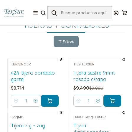
Inicio
Accesorios
TIJERAS Y CORTADORES
TIJERAS Y CORTADORES
Filtros
TBP
|
SINGER
TIJ9
|
TEXSUR
-5%
OFF
424-tijera bordado
Tijera sastre 9mm
garza
rosada c/tapa
$8.714
$9.490
$9.990
Cantidad
Cantidad
TZZ
|
MH
0330-6127
|
TEXSUR
Tijera zig - zag
Tijera