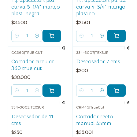
curva 5-1/4" mango
curva 4-3/4" mango
plast. negra
plastico
$3.500
$2.501
Cantidad
Cantidad
CC360
|
TRUE CUT
334-3007
|
TEXSUR
Cortador circular
Descosedor 7 cms.
360 true cut
$200
$30.000
Cantidad
Cantidad
334-3002
|
TEXSUR
CRM45
|
TrueCut
Descosedor de 11
Cortador recto
cms.
manual 45mm
$250
$35.001