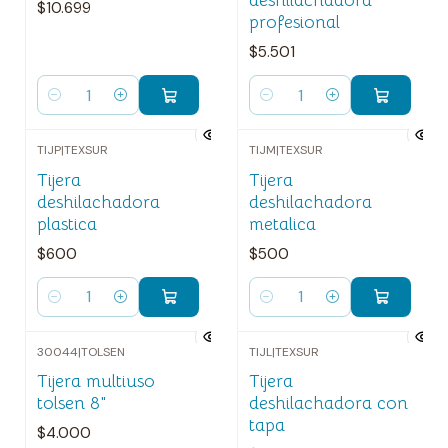
deshilachadora
$10.699
profesional
$5.501
Cantidad
Cantidad
TIJP
|
TEXSUR
TIJM
|
TEXSUR
Tijera
Tijera
deshilachadora
deshilachadora
plastica
metalica
$600
$500
Cantidad
Cantidad
30044
|
TOLSEN
TIJL
|
TEXSUR
Tijera multiuso
Tijera
tolsen 8"
deshilachadora con
tapa
$4.000