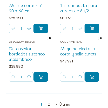
Mat de corte - a1
Tijera modista para
90 x 60 cms.
zurdos de 8 1/2
$25.990
$6.973
Cantidad
Cantidad
DESC220V
|
TEXSUR
CCL
|
UNIVERSAL
Descosedor
Maquina electrica
bordados electrico
corta y sella cintas
inalambrico
$47.991
$39.990
Cantidad
Cantidad
1
2
»
Último