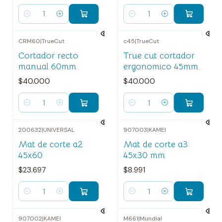
Cantidad
Cantidad
CRM60
|
TrueCut
c45
|
TrueCut
Cortador recto
True cut cortador
manual 60mm
ergonomico 45mm.
$40.000
$40.000
Cantidad
Cantidad
200632
|
UNIVERSAL
907003
|
KAMEI
Mat de corte a2
Mat de corte a3
45x60
45x30 mm
$23.697
$8.991
Cantidad
Cantidad
907002
|
KAMEI
M661
|
Mundial