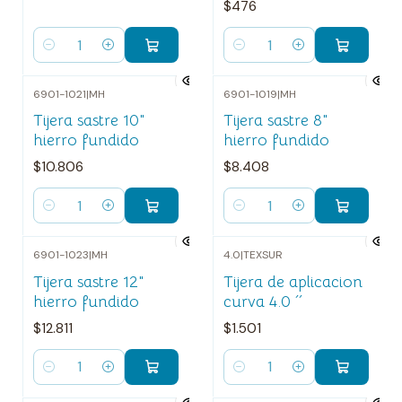
$476
Cantidad
Cantidad
6901-1021
|
MH
6901-1019
|
MH
Tijera sastre 10"
Tijera sastre 8"
hierro fundido
hierro fundido
$10.806
$8.408
Cantidad
Cantidad
6901-1023
|
MH
4.0
|
TEXSUR
Tijera sastre 12"
Tijera de aplicacion
hierro fundido
curva 4.0 ´´
$12.811
$1.501
Cantidad
Cantidad