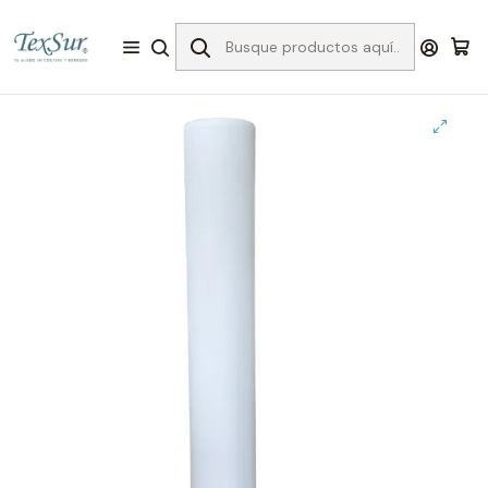
Inicio
Bordado
Entretelas para el bordado
Sin pegamento
80c entretela extra gruesa 100 x 1.50 mts