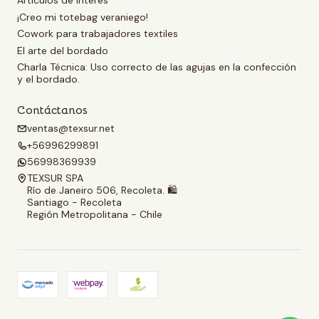
Artículos de Interés
¡Creo mi totebag veraniego!
Cowork para trabajadores textiles
El arte del bordado
Charla Técnica: Uso correcto de las agujas en la confección
y el bordado.
Contáctanos
ventas@texsur.net
+56996299891
56998369939
TEXSUR SPA
Río de Janeiro 506, Recoleta. 🛍️
Santiago - Recoleta
Región Metropolitana - Chile