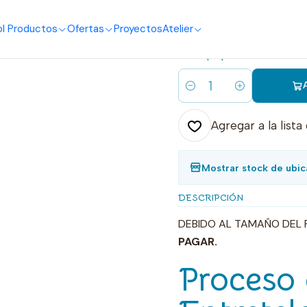
o
I Productos
Ofertas
Proyectos
Atelier
|
60f fusionado
Cantidad
Agregar a la lista
Mostrar stock de ubic
DESCRIPCIÓN
DEBIDO AL TAMAÑO DEL 
PAGAR.
Proceso 