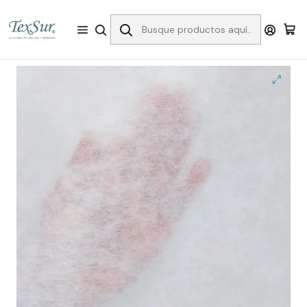
Inicio
Bordado
Entretelas para el bordado
Sin pegamento
40c entretela delgada texsur x metros