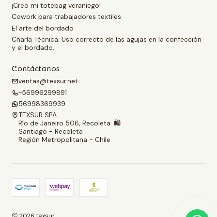
¡Creo mi totebag veraniego!
Cowork para trabajadores textiles
El arte del bordado
Charla Técnica: Uso correcto de las agujas en la confección
y el bordado.
Contáctanos
ventas@texsur.net
+56996299891
56998369939
TEXSUR SPA
Río de Janeiro 506, Recoleta. 🛍️
Santiago - Recoleta
Región Metropolitana - Chile
2026 texsur.