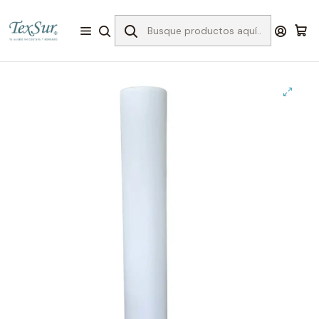
Inicio
Bordado
Entretelas para el bordado
Sin pegamento
40c entretela delgada rollo 100 mts x 1.50 mts