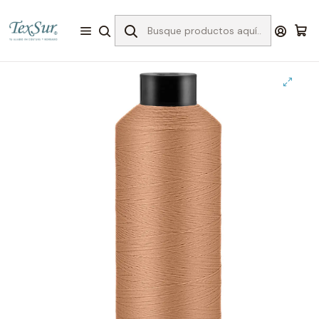
Inicio
Bordado
Hilos para Bordar
Enkalen 4.000 mts
3903 hilo bordar beige 4000 mts.