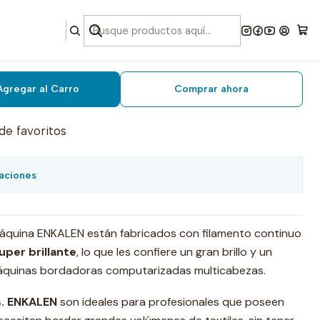
dar lila medio 4000 mts.
Agregar al Carro
Comprar ahora
 de favoritos
aciones
máquina ENKALEN están fabricados con filamento continuo
Super brillante
, lo que les confiere un gran brillo y un
quinas bordadoras computarizadas multicabezas.
. ENKALEN
son ideales para profesionales que poseen