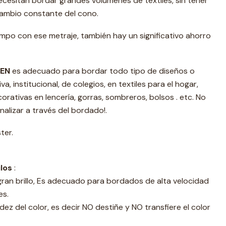
ecesitan bordar grandes volúmenes de textiles, sin tener
ambio constante del cono.
mpo con ese metraje, también hay un significativo ahorro
EN
es adecuado para bordar todo tipo de diseños o
a, institucional, de colegios, en textiles para el hogar,
corativas en lencería, gorras, sombreros, bolsos . etc. No
nalizar a través del bordado!.
ter.
ilos
:
gran brillo, Es adecuado para bordados de alta velocidad
es.
dez del color, es decir NO destiñe y NO transfiere el color