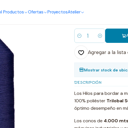
o
I Productos
Ofertas
Proyectos
Atelier
|
3617 hilo bor
Cantidad
Agregar a la lista
Mostrar stock de ubic
DESCRIPCIÓN
Los Hilos para bordar a 
100% poliéster
Trilobal 
óptimo desempeño en má
Los conos de
4.000 mts