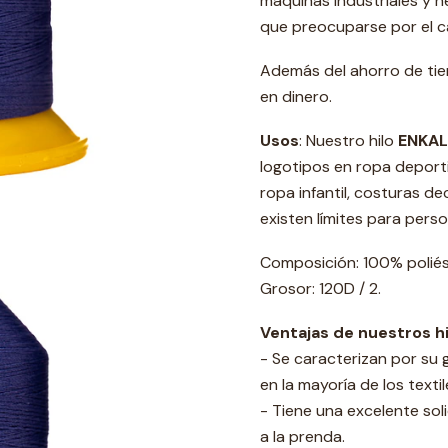
máquinas industriales y n
que preocuparse por el c
Además del ahorro de tie
en dinero.
Usos
: Nuestro hilo
ENKAL
logotipos en ropa deportiv
ropa infantil, costuras de
existen límites para perso
Composición: 100% poliés
Grosor: 120D / 2.
Ventajas de nuestros h
- Se caracterizan por su 
en la mayoría de los textil
- Tiene una excelente soli
a la prenda.