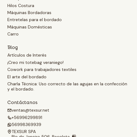
Hilos Costura
Máquinas Bordadoras
Entretelas para el bordado
Máquinas Domésticas
Carro
Blog
Artículos de Interés
¡Creo mi totebag veraniego!
Cowork para trabajadores textiles
El arte del bordado
Charla Técnica: Uso correcto de las agujas en la confección
y el bordado.
Contáctanos
ventas@texsur.net
+56996299891
56998369939
TEXSUR SPA
Río de Janeiro 506, Recoleta. 🛍️