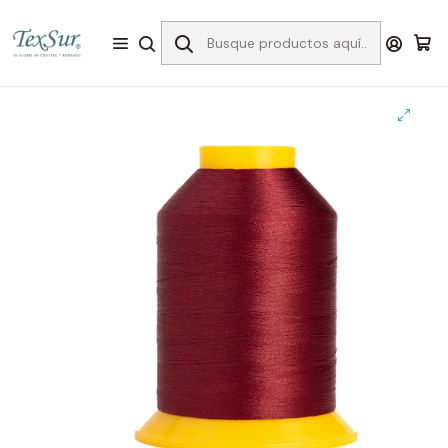
Inicio
Bordado
Hilos para Bordar
Enkalen 4.000 mts
3504 hilo bordar burdeo 4000 mts.