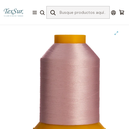
Inicio
Bordado
Hilos para Bordar
Enkalen 4.000 mts
3433 hilo bordar rosado palido 4000 mts.