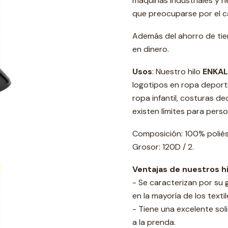
máquinas industriales y n
que preocuparse por el c
Además del ahorro de tie
en dinero.
Usos
: Nuestro hilo
ENKAL
logotipos en ropa deportiv
ropa infantil, costuras de
existen límites para perso
Composición: 100% poliés
Grosor: 120D / 2.
Ventajas de nuestros h
- Se caracterizan por su 
en la mayoría de los textil
- Tiene una excelente soli
a la prenda.