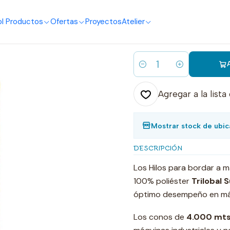
o
I Productos
Ofertas
Proyectos
Atelier
|
3204 hilo bo
Cantidad
Agregar a la lista
Mostrar stock de ubic
DESCRIPCIÓN
Los Hilos para bordar a 
100% poliéster
Trilobal 
óptimo desempeño en má
Los conos de
4.000 mts