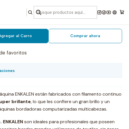
rdar melon 4000 mts.
Agregar al Carro
Comprar ahora
 de favoritos
aciones
máquina ENKALEN están fabricados con filamento continuo
Super brillante
, lo que les confiere un gran brillo y un
quinas bordadoras computarizadas multicabezas.
. ENKALEN
son ideales para profesionales que poseen