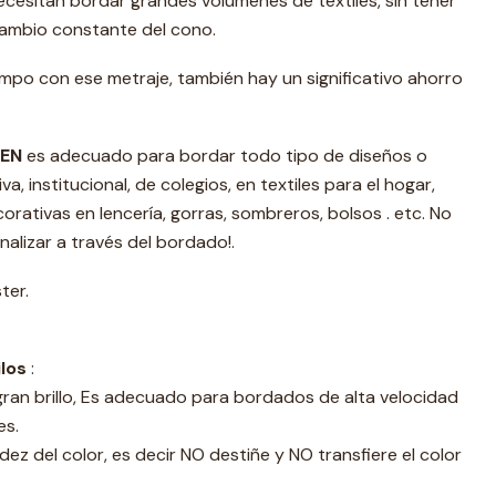
ecesitan bordar grandes volúmenes de textiles, sin tener
ambio constante del cono.
mpo con ese metraje, también hay un significativo ahorro
EN
es adecuado para bordar todo tipo de diseños o
a, institucional, de colegios, en textiles para el hogar,
corativas en lencería, gorras, sombreros, bolsos . etc. No
nalizar a través del bordado!.
ter.
ilos
:
gran brillo, Es adecuado para bordados de alta velocidad
es.
dez del color, es decir NO destiñe y NO transfiere el color