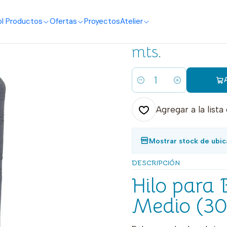
o
I Productos
Ofertas
Proyectos
Atelier
|
3002 hilo bo
mts.
Cantidad
Agregar a la lista
Mostrar stock de ubic
DESCRIPCIÓN
Hilo para 
Medio (30