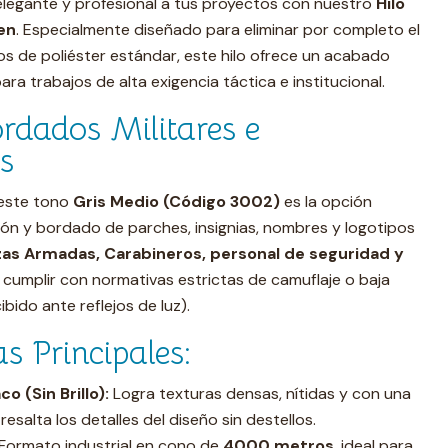
elegante y profesional a tus proyectos con nuestro
Hilo
en
. Especialmente diseñado para eliminar por completo el
hilos de poliéster estándar, este hilo ofrece un acabado
ra trabajos de alta exigencia táctica e institucional.
rdados Militares e
es
, este tono
Gris Medio (Código 3002)
es la opción
ión y bordado de parches, insignias, nombres y logotipos
as Armadas, Carabineros, personal de seguridad y
cumplir con normativas estrictas de camuflaje o baja
ibido ante reflejos de luz).
as Principales:
 (Sin Brillo):
Logra texturas densas, nítidas y con una
resalta los detalles del diseño sin destellos.
Formato industrial en cono de
4000 metros
, ideal para