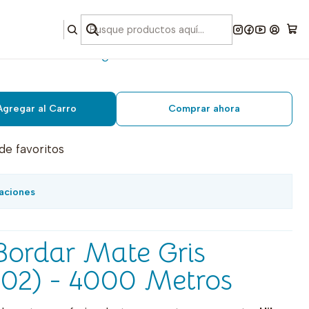
rdar mate gris medio 4000
Agregar al Carro
Comprar ahora
 de favoritos
aciones
Bordar Mate Gris
02) - 4000 Metros