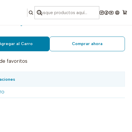
rdar rojo 4000 mts
Agregar al Carro
Comprar ahora
 de favoritos
aciones
TO