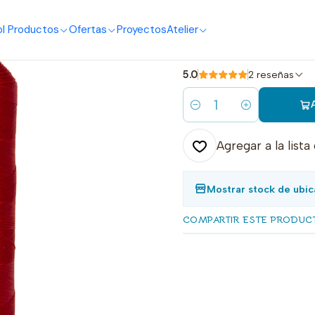
o
I Productos
Ofertas
Proyectos
Atelier
|
1412 hilo bo
5.0
2 reseñas
Cantidad
Agregar a la lista
Mostrar stock de ubic
COMPARTIR ESTE PRODUC