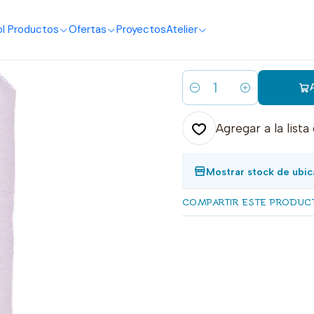
o
I Productos
Ofertas
Proyectos
Atelier
|
132 hilo bor
Cantidad
Agregar a la lista
Mostrar stock de ubic
COMPARTIR ESTE PRODUC