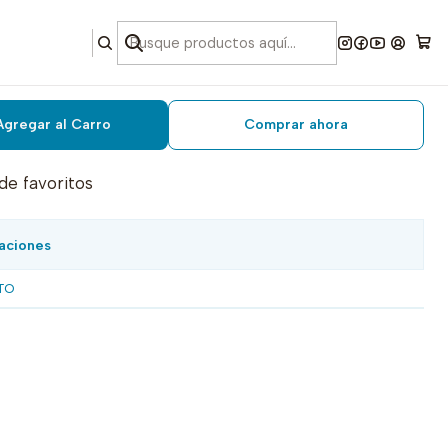
dar blanco mate 4000 mts.
Agregar al Carro
Comprar ahora
 de favoritos
aciones
TO