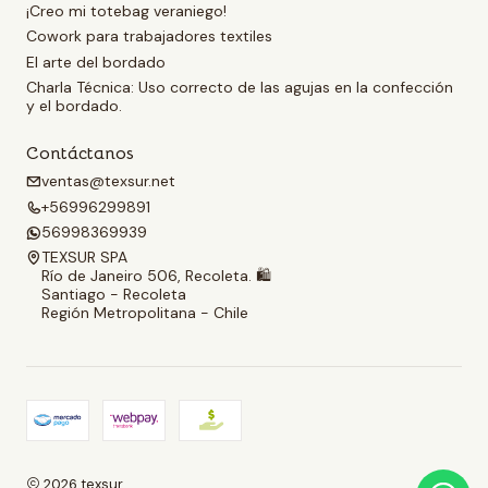
¡Creo mi totebag veraniego!
Cowork para trabajadores textiles
El arte del bordado
Charla Técnica: Uso correcto de las agujas en la confección
y el bordado.
Contáctanos
ventas@texsur.net
+56996299891
56998369939
TEXSUR SPA
Río de Janeiro 506, Recoleta. 🛍️
Santiago - Recoleta
Región Metropolitana - Chile
2026 texsur.