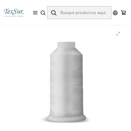
Inicio
Bordado
Hilos para Bordar
TexSur 4.000 mts
1102 hilo bordar blanco 4000 mts