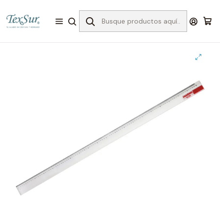
Inicio
Accesorios
MISCELANEOS
Reglas y cintas métricas
Regla patronaje recta