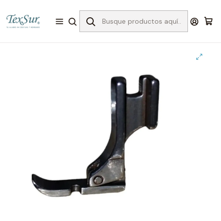
Inicio
Accesorios
PIES/PRENSATELAS
industriales
Pie cierre derecho delgado recta industrial # p36n