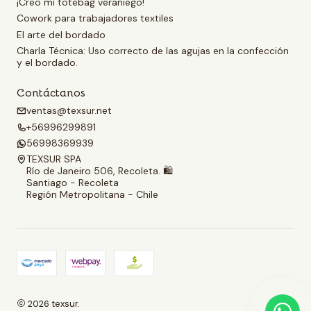
¡Creo mi totebag veraniego!
Cowork para trabajadores textiles
El arte del bordado
Charla Técnica: Uso correcto de las agujas en la confección
y el bordado.
Contáctanos
ventas@texsur.net
+56996299891
56998369939
TEXSUR SPA
Río de Janeiro 506, Recoleta. 🛍️
Santiago - Recoleta
Región Metropolitana - Chile
2026 texsur.