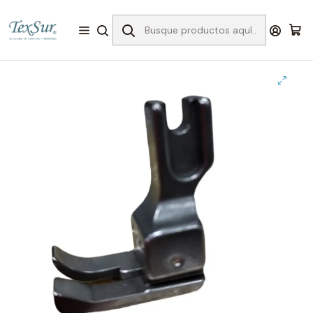
Inicio
Accesorios
PIES/PRENSATELAS
Pie compensado derecho recta industrial # 210 (angosto)