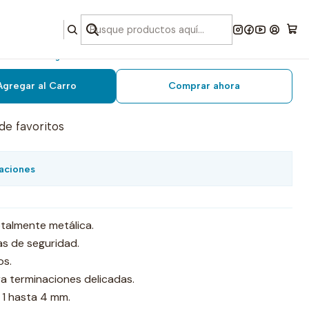
rlock janome 8002d
Agregar al Carro
Comprar ahora
 de favoritos
aciones
otalmente metálica.
as de seguridad.
os.
a terminaciones delicadas.
 1 hasta 4 mm.