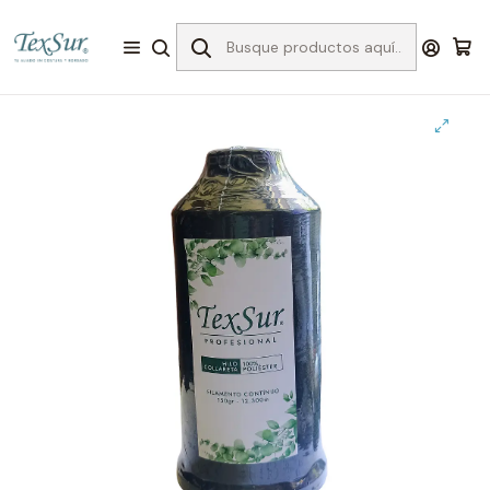
Inicio
Confección
Hilos Costura
Overlock y Collareta
Hilo poliester collareta negro 150 grs-12.300 mts.