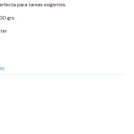
perfecta para tareas exigentes.
00 grs.
ster
TO