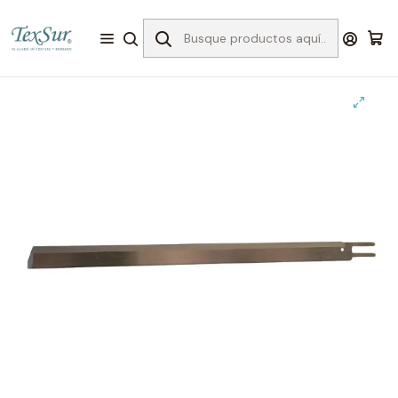
Inicio
Accesorios
REPUESTOS
Industriales
Cuchillo cortadora eastman recto 12" (usa)