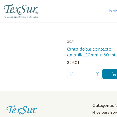
inici
20A
|
Cinta doble contacto
amarilla 20mm x 50 mt
$2.601
Cantidad
Categorías 
Hilos para Bor