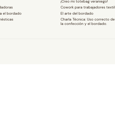
¡Creo mi totebag veraniego!
dadoras
Cowork para trabajadores texti
ra el bordado
El arte del bordado
ésticas
Charla Técnica: Uso correcto de
la confección y el bordado.