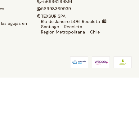
+56996299891
les
56998369939
TEXSUR SPA
Río de Janeiro 506, Recoleta. 🛍️
 las agujas en
Santiago - Recoleta
Región Metropolitana - Chile