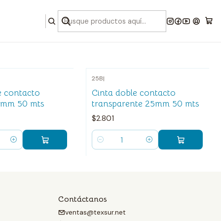
25B
|
e contacto
Cinta doble contacto
5mm 50 mts
transparente 25mm 50 mts
$2.801
Cantidad
Contáctanos
ventas@texsur.net