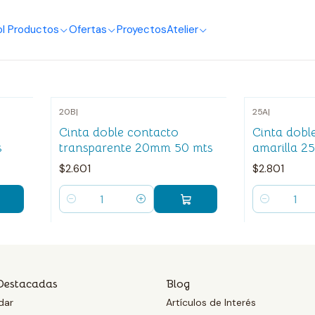
Cinta Doble Contacto
o
I Productos
Ofertas
Proyectos
Atelier
20B
|
25A
|
Cinta doble contacto
Cinta dobl
s
transparente 20mm 50 mts
amarilla 2
$2.601
$2.801
Cantidad
Cantidad
Destacadas
Blog
dar
Artículos de Interés