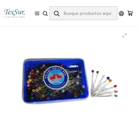
Inicio
Accesorios
MISCELANEOS
Alfileres
Alfileres cabeza perla 38mm cj. 144 und.