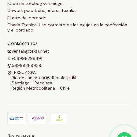
¡Creo mi totebag veraniego!
Cowork para trabajadores textiles
El arte del bordado
Charla Técnica: Uso correcto de las agujas en la confección
y el bordado.
Contáctanos
ventas@texsur.net
+56996299891
56998369939
TEXSUR SPA
Río de Janeiro 506, Recoleta. 🛍️
Santiago - Recoleta
Región Metropolitana - Chile
2026 texsur.