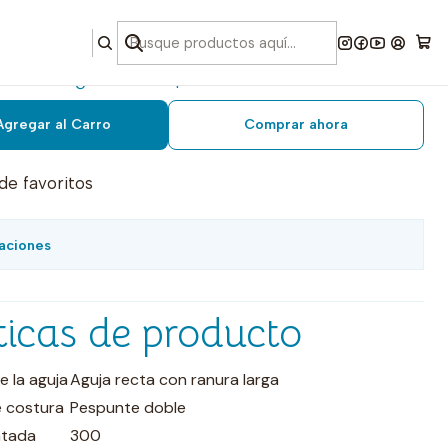
talon grueso punta r #80
Agregar al Carro
Comprar ahora
 de favoritos
aciones
ticas de producto
e la aguja
Aguja recta con ranura larga
e costura
Pespunte doble
ntada
300