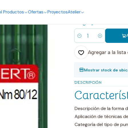
o
I Productos
Ofertas
Proyectos
Atelier
|
Aguja recta 
Cantidad
Agregar a la lista
Mostrar stock de ubic
DESCRIPCIÓN
Caracterís
Descripción de la forma d
Aplicación de técnicas d
Categoría del tipo de pu