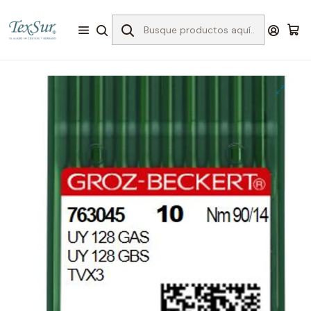
Inicio
Confección
Agujas para la confección
PARA MÁQUINA INDUSTRIAL
Aguja colleretera industrial #90