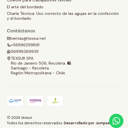
Cowork para trabajadores textiles
El arte del bordado
Charla Técnica: Uso correcto de las agujas en la confección
y el bordado.
Contáctanos
ventas@texsur.net
+56996299891
56998369939
TEXSUR SPA
Río de Janeiro 506, Recoleta. 🛍️
Santiago - Recoleta
Región Metropolitana - Chile
2026 texsur.
Todos los derechos reservados.
Desarrollado por Jumpseller
.