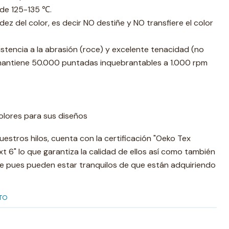
de 125-135 ℃.
dez del color, es decir NO destiñe y NO transfiere el color
stencia a la abrasión (roce) y excelente tenacidad (no
mantiene 50.000 puntadas inquebrantables a 1.000 rpm
olores para sus diseños
uestros hilos, cuenta con la certificación "Oeko Tex
 6" lo que garantiza la calidad de ellos así como también
nte pues pueden estar tranquilos de que están adquiriendo
TO