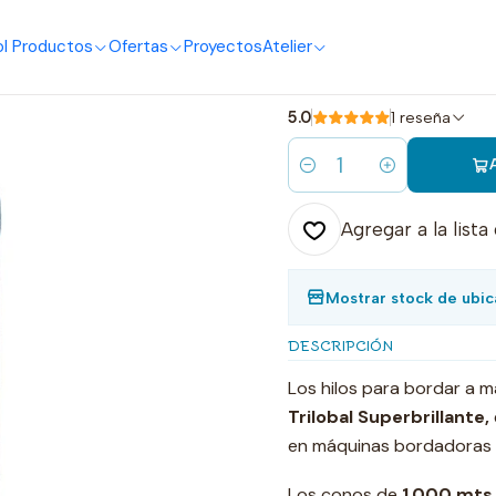
o
I Productos
Ofertas
Proyectos
Atelier
|
1701 hilo bor
5.0
1 reseña
Cantidad
Agregar a la lista
Mostrar stock de ubic
DESCRIPCIÓN
Los hilos para bordar a 
Trilobal Superbrillante,
en máquinas bordadoras 
Los conos de
1.000 mts