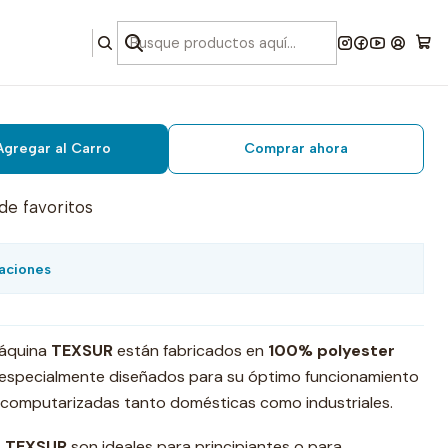
dar celeste 1000 mts.
Agregar al Carro
Comprar ahora
 de favoritos
aciones
máquina
TEXSUR
están fabricados en
100% polyester
especialmente diseñados para su óptimo funcionamiento
computarizadas tanto domésticas como industriales.
. TEXSUR
son ideales para principiantes o para