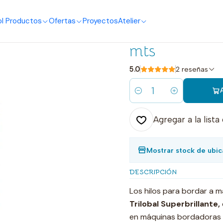
o
I Productos
Ofertas
Proyectos
Atelier
|
1200 hilo de
mts
5.0
2 reseñas
Cantidad
Agregar a la lista
Mostrar stock de ubic
DESCRIPCIÓN
Los hilos para bordar a 
Trilobal Superbrillante,
en máquinas bordadoras 