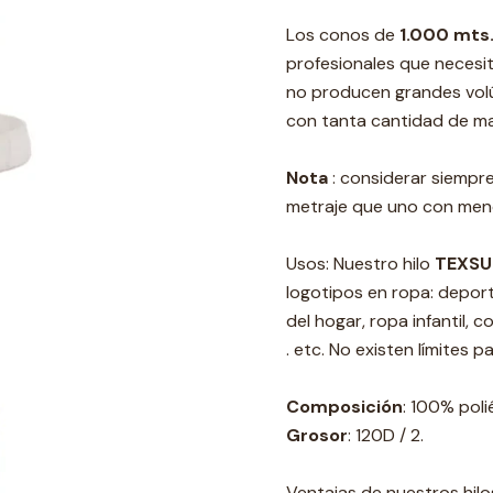
Los conos de
1.000 mts
profesionales que necesi
no producen grandes vol
con tanta cantidad de mat
Nota
: considerar siempr
metraje que uno con men
Usos: Nuestro hilo
TEXSU
logotipos en ropa: deporti
del hogar, ropa infantil, 
. etc. No existen límites 
Composición
: 100% poli
Grosor
: 120D / 2.
Ventajas de nuestros hilo